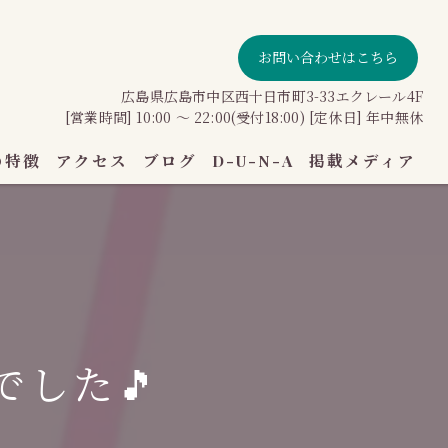
お問い合わせはこちら
広島県広島市中区西十日市町3-33エクレール4F
[営業時間] 10:00 〜 22:00(受付18:00) [定休日] 年中無休
の特徴
アクセス
ブログ
D-U-N-A
掲載メディア
ン
でした🎵