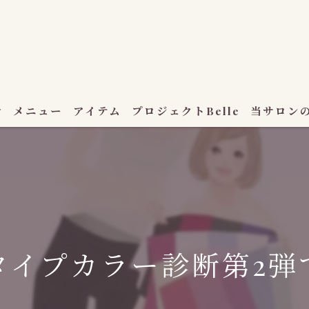
介
メニュー
アイテム
プロジェクトBelle
当サロン
ハーブ蒸し
セルフ脱毛
エステサロ
タイプカラー診断第2弾