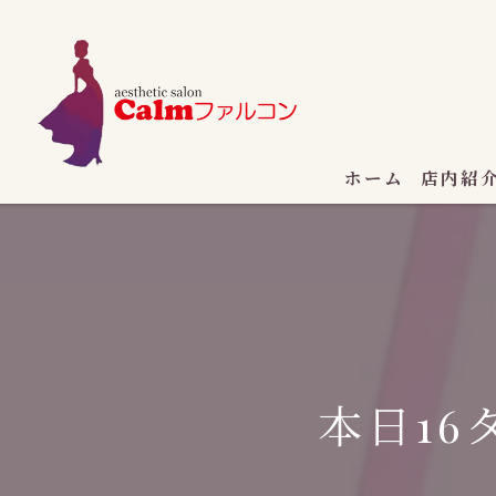
ホーム
店内紹
本日16