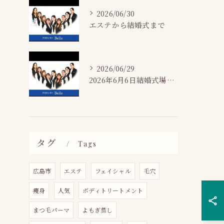
2026/06/30
エステから結婚式まで
2026/06/29
2026年6月6日結婚式場カサネにて
タグ
Tags
広島市
エステ
フェイシャル
毛穴
痩身
人気
ボディトリートメント
まつ毛パーマ
よもぎ蒸し