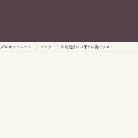
Calmファルコン
ブログ
広島電鉄の中吊り広告です🎵