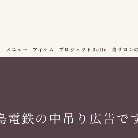
介
メニュー
アイテム
プロジェクトBelle
当サロン
ハーブ蒸し
セルフ脱毛
エステサロ
島電鉄の中吊り広告です