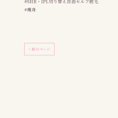
#SHR・IPL切り替え自由セルフ脱毛
#痩身
< 前のページ