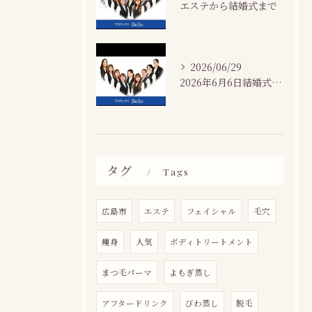
エステから結婚式まで
2026/06/29
2026年6月6日結婚式場カサネにて
タグ
Tags
広島市
エステ
フェイシャル
毛穴
痩身
人気
ボディトリートメント
まつ毛パーマ
よもぎ蒸し
アフタードリンク
びわ蒸し
脱毛