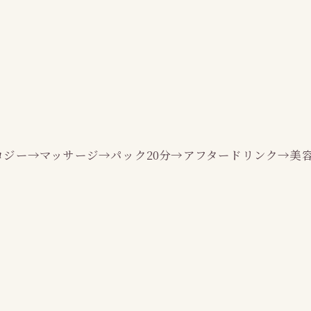
ロジー→マッサージ→パック20分→アフタードリンク→美容