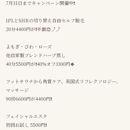
7月31日までキャンペーン開催中❗
IPLとSHRの切り替え自由セルフ脱毛
20分4400円が❗半額😍⤴⤴
よもぎ・びわ・ローズ
他自家製ブレンドハーブ蒸し
40分5500円が❗40%オフ3300円🍀
フットサウナから角質ケア、英国式リフレクソロジー、
マッサージ
90扮6600円が4400円❗
フェイシャルエステ
初回お試し 5500円❗